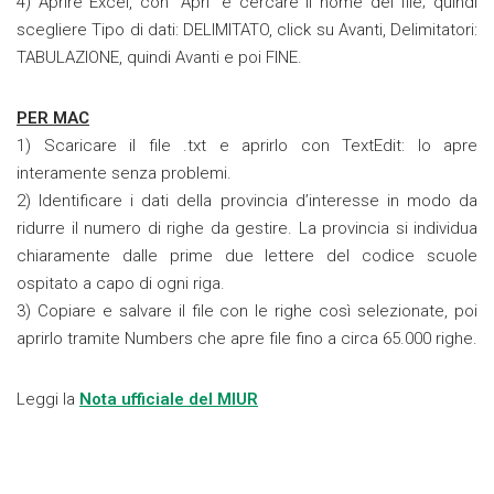
4) Aprire Excel, con “Apri” e cercare il nome del file; quindi
scegliere Tipo di dati: DELIMITATO, click su Avanti, Delimitatori:
TABULAZIONE, quindi Avanti e poi FINE.
PER MAC
1) Scaricare il file .txt e aprirlo con TextEdit: lo apre
interamente senza problemi.
2) Identificare i dati della provincia d’interesse in modo da
ridurre il numero di righe da gestire. La provincia si individua
chiaramente dalle prime due lettere del codice scuole
ospitato a capo di ogni riga.
3) Copiare e salvare il file con le righe così selezionate, poi
aprirlo tramite Numbers che apre file fino a circa 65.000 righe.
Leggi la
Nota ufficiale del MIUR