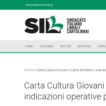
Informativa Privacy
Vai
al
contenuto
HOME
CHI SIAMO
NOTIZIE
INIZIATIVE
COMU
Home
»
Carta Cultura Giovani e Carta del Merito: indicaz
Carta Cultura Giovani 
indicazioni operative p