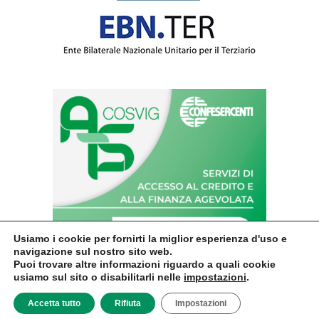
Usiamo i cookie per fornirti la miglior esperienza d'uso e
navigazione sul nostro sito web.
Puoi trovare altre informazioni riguardo a quali cookie
usiamo sul sito o disabilitarli nelle
impostazioni
.
© Confesercenti | Ufficio stampa: Via Nazionale, 60 00184 Roma fax: 06
4746886 | Sito web sviluppato da
Accetta tutto
Rifiuta
dm3
Impostazioni